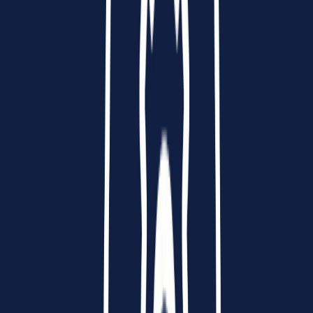
Maggiore varietà di ruoli e percorsi
Carriera nella consulenza: MBB o Big 4?
La scelta tra MBB vs Big 4 dipende dai tuoi obiettivi professionali,
dal tuo stile di lavoro e dal tipo di progetti che preferisci
affrontare. Entrambe le opzioni offrono percorsi solidi ma con
logiche differenti.
MBB:
Avanzamento più rapido
Forte esposizione a decisioni strategiche
Elevato livello di pressione
Big 4:
Percorsi più flessibili
Possibilità di cambiare area o specializzazione
Maggiore stabilità organizzativa