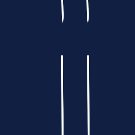
Build Acumen to Solve Cases!
250+ Industry Primers
70+ Video Industry Tours
9 Structured Sections
B2B, B2C, Service, Products
Free
Free Primers
Previous slide
Next slide
Platform
200+ MBB Games & Online Assessments
100+ Market Sizing Drills
1,000+ Case Interview Drills
100+ McKinsey, BCG, Bain Cases
200+ Fit Interview Drills
300+ Business Acumen Drills
Coaches from Top Firms