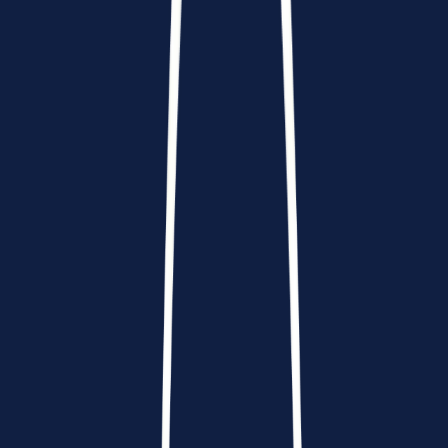
Il carico di lavoro è elevato in entrambi i
casi, ma più intenso nelle MBB.
Qual è la differenza tra MBB e Big 4 nella consulenza?
La differenza tra MBB vs Big 4 riguarda il tipo di progetti, il livello
decisionale e il posizionamento nel mercato della consulenza. Le
MBB lavorano su strategie aziendali di alto livello, mentre le Big 4
combinano consulenza, implementazione e servizi professionali
più ampi.
Le MBB includono:
McKinsey & Company
Boston Consulting Group
Bain & Company
Caratteristiche principali delle MBB: