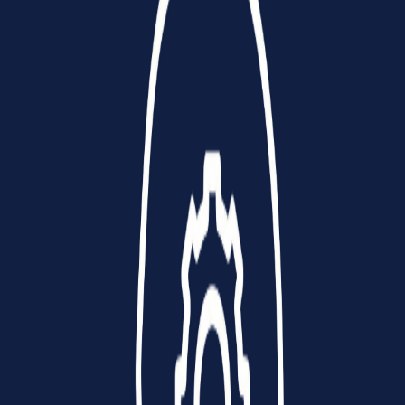
Case Bank
Resume Templates
Cover Letter Templates
Networking Scripts
Guides
Free
Free Templates
Case Interview Prep
Interviewer & Interviewee Led
Case Frameworks
Case Math Drills
Chart Drills
... and More
Free
Free Lessons
Industry Primers