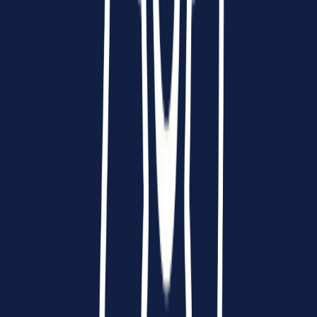
Orari variabili ma più prevedibili
Minore frequenza di viaggi
Pressione più distribuita tra i team
La differenza reale dipende dal contesto specifico del progetto.
Come scegliere tra MBB e Big 4 nella consulenza
Scegliere tra MBB vs Big 4 richiede una valutazione attenta delle
tue priorità personali e professionali. Non esiste una risposta
universale, ma alcuni criteri aiutano a orientarsi.
Considera:
Interesse per strategia o implementazione
Obiettivi di carriera a lungo termine
Tolleranza allo stress e al carico di lavoro
Preferenza per varietà o specializzazione