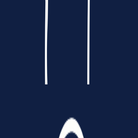
Free Lessons
Industry Primers
Build Acumen to Solve Cases!
250+ Industry Primers
70+ Video Industry Tours
9 Structured Sections
B2B, B2C, Service, Products
Free
Free Primers
MBB Online Tests
McKinsey Sea Wolf
McKinsey Red Rock Study
BCG Casey Chatbot
Bain SOVA
Bain TestGorilla
Free