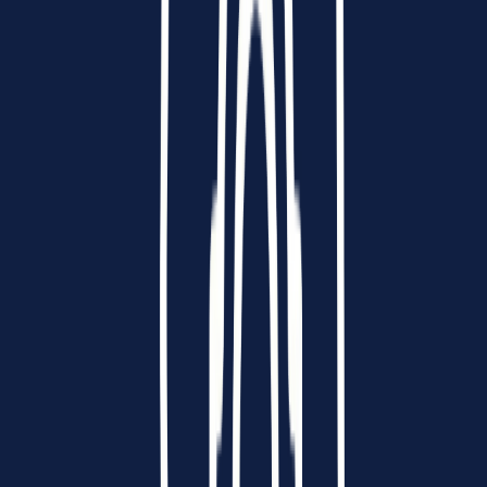
Dipendenza dai risultati aziendali
Maggiore incidenza nei ruoli senior
Considerazioni:
I bonus non sono garantiti
Possono variare ogni anno
Crescono con l’esperienza
Stipendio Deloitte rispetto ad altre società di
consulenza
Lo stipendio consulenza Deloitte è competitivo rispetto ad altre
società di consulenza, in particolare tra le Big 4, anche se può
risultare inferiore rispetto a società come McKinsey, BCG e Bain
nei livelli più alti.
Confronto generale:
Big 4