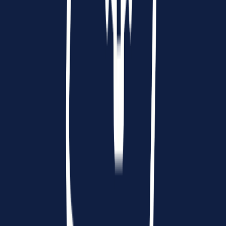
consulenza.
Qual è lo stipendio Deloitte entry level
Lo stipendio Deloitte entry level è competitivo nel mercato della
consulenza e rappresenta un punto di ingresso con possibilità di
crescita nei primi anni.
Related Articles
1
Stipendio società Big 4: quanto si guadagna davvero
2
Stipendio consulenza EY: livelli, fasce e crescita in Italia
3
Stipendio Accenture: livelli, bonus e crescita di carriera