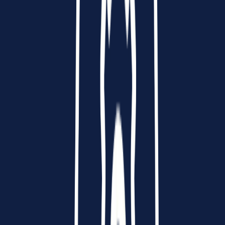
Nei primi anni la crescita è più rapida, mentre nei livelli senior
diventa più selettiva.
Quali bonus offre Deloitte nella consulenza
I bonus Deloitte consulenza rappresentano una componente
rilevante della retribuzione totale e dipendono dalla
performance individuale e dai risultati aziendali. Nei livelli più
avanzati, il loro peso nella compensazione complessiva aumenta.
Tipologie principali:
Bonus annuale
Bonus legato alla performance
Incentivi legati ai risultati
Caratteristiche:
Variabilità significativa