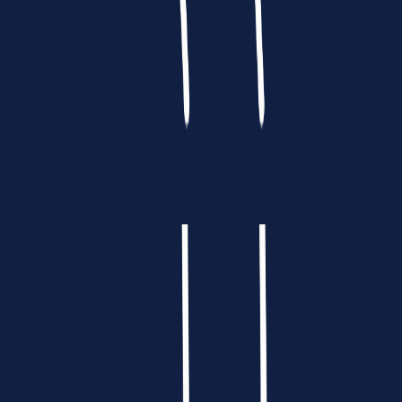
Previous slide
Next slide
Platform
200+ MBB Games & Online Assessments
100+ Market Sizing Drills
1,000+ Case Interview Drills
100+ McKinsey, BCG, Bain Cases