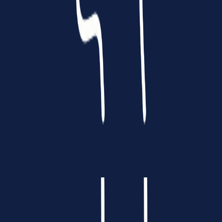
Case Math Drills
Chart Drills
... and More
Free
Free Lessons
Industry Primers
Build Acumen to Solve Cases!
250+ Industry Primers
70+ Video Industry Tours
9 Structured Sections
B2B, B2C, Service, Products
Free
Free Primers
Previous slide
Next slide
Platform