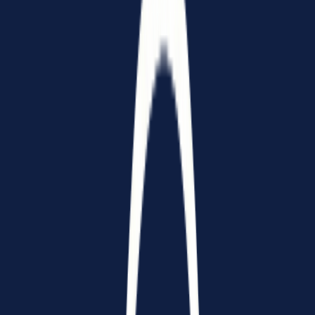
y qué factores explican el crecimiento salarial.
Resumen clave - Lo que necesitas
saber
El salario BCG combina sueldo base, bonus y
promociones rápidas, creando una progresión
salarial más acelerada que en la mayoría de
carreras corporativas.
El salario inicial en BCG es alto incluso para
perfiles sin experiencia.
La compensación total incluye bonus que
incrementan significativamente el ingreso.
Los mayores aumentos llegan con
promociones a consultant y project leader.
El sueldo Boston Consulting Group