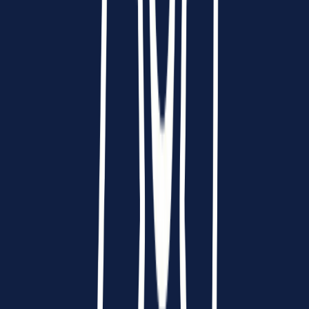
Otro factor clave es la competencia por talento. Firmas como
BCG compiten con McKinsey, Bain, tecnología y finanzas, lo que
impulsa salarios más altos.
¿Qué factores afectan el sueldo Boston Consulting
Group?
El sueldo Boston Consulting Group varía según factores como
ubicación, nivel, rendimiento y especialización.
Los principales factores son:
Ubicación
El salario cambia significativamente entre países debido al coste
de vida y al mercado laboral.
Nivel profesional