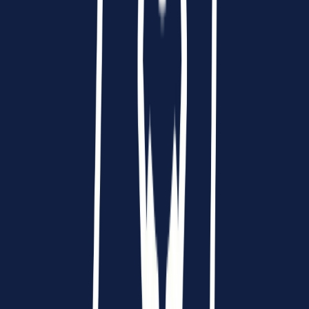
Cada nivel tiene una banda salarial distinta y aumentos claros.
Rendimiento individual
El bonus depende del desempeño, lo que puede cambiar la
compensación total.
Especialización
Algunas áreas como digital o datos pueden tener dinámicas
salariales diferentes.
Mercado laboral
La competencia por talento puede aumentar los salarios en
determinados momentos.
Estos factores explican por qué no existe una única cifra para el
salario BCG.
¿BCG paga bien frente a otras consultoras?