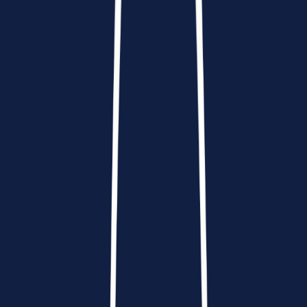
Bonus de firma en algunos casos
Beneficios como seguro, movilidad o apoyo de reubicación
Este modelo permite que dos consultores con el mismo nivel
tengan ingresos distintos según su desempeño.
Además, el punto de entrada influye directamente en la
compensación. Un candidato que entra como associate tendrá
una progresión distinta frente a alguien que entra como
consultant tras un MBA.
Otro punto importante es que la consultoría estratégica prioriza
el crecimiento salarial a lo largo del tiempo. Esto significa que,
aunque el salario inicial ya es alto, el verdadero valor está en
cómo crece en pocos años.
Salario BCG por niveles de carrera
El salario BCG aumenta de forma escalonada con cada nivel,