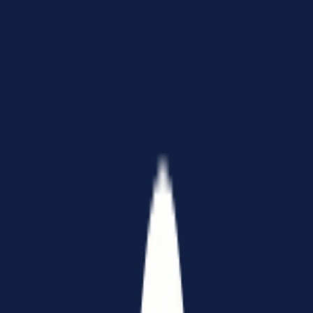
Salario BCG: niveles,
rangos y crecimiento en
consultoría estratégica
May 26, 2026
By
Mayank Gupta, CEO of CaseBasix
Share:
El salario BCG es uno de los temas más buscados por quienes
quieren entrar en consultoría estratégica. Boston Consulting
Group destaca no solo por pagar bien, sino por ofrecer una
progresión salarial rápida y estructurada. Si estás comparando
opciones como McKinsey o Bain, entender cómo funciona el
salario consultor BCG te dará una visión más completa del valor
real de esta carrera. En este artículo, exploraremos cómo se
compone la compensación, cuánto puedes ganar en cada nivel