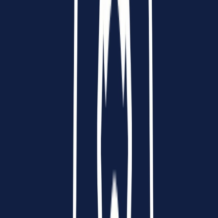
Responsabilidades:
Liderar equipos de consultores
Gestionar la relación diaria con el cliente
Asegurar resultados del proyecto
Coordinar múltiples flujos de trabajo
Principal
El principal combina liderazgo de proyectos con desarrollo
comercial.
El salario principal BCG depende cada vez más de la capacidad
de generar negocio y mantener relaciones con clientes.
Responsabilidades:
Supervisión de múltiples proyectos
Desarrollo de negocio
Mentoría a equipos