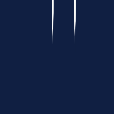
200+ MBB Games & Online Assessments
100+ Market Sizing Drills
1,000+ Case Interview Drills
100+ McKinsey, BCG, Bain Cases
200+ Fit Interview Drills
300+ Business Acumen Drills
Coaches from Top Firms
For Universities & Clubs
Contact us for partnership
Company
About Us
Contact Us
Terms of Use
Privacy Policy
Digital Piracy & Patent
Digital Millennium Copyright Act (DMCA)
Disclaimer