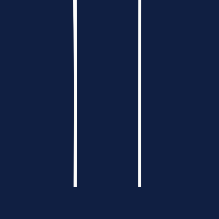
Case Frameworks
Case Math Drills
Chart Drills
... and More
Free
Free Lessons
Industry Primers
Build Acumen to Solve Cases!
250+ Industry Primers
70+ Video Industry Tours
9 Structured Sections
B2B, B2C, Service, Products
Free
Free Primers
MBB Online Tests
McKinsey Sea Wolf