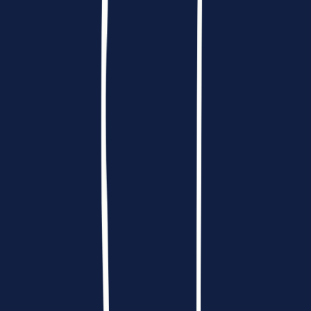
McKinsey Red Rock Study
BCG Casey Chatbot
Bain SOVA
Bain TestGorilla
Free
Free Games
Resources
Case Bank
Resume Templates
Cover Letter Templates
Networking Scripts
Guides
Free
Free Templates
Case Interview Prep
Interviewer & Interviewee Led